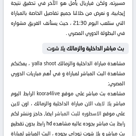
مسيرته، ولكن فياريال يأمل هو الآخر في تحقيق نتيجة
إيجابية، و نعرض من خلالنا جميع تفاصيل الخاصة بالمباراة
التي ستلعب اليوم 21:30 ، حيث يستأنف الفريق مشواره
في البطولة الدوري المصري .
بث مباشر الداخلية والزمالك
يلا شوت
مشاهدة مباراة الداخلية والزمالك
yalla shoot
، يمكنكم
مشاهدة البث المباشر لمباراة و في أهم مباريات الدوري
المصري;
مشاهده بث مباشر على موقع
koora4live
الرابط اليوم
مباشر
يلا لايف
الان مباراة الداخلية والزمالك ، اون لاين
على موقع
الاسطوره للبث المباشر
ايضا, حاجز وننشر لكم
رابط بث مباشر بجوده عاليه مشاهده hd رابط بدون تقطيع
بث مباشر و يلا شوت توداي بجوده ، البث المباشر لمباراة