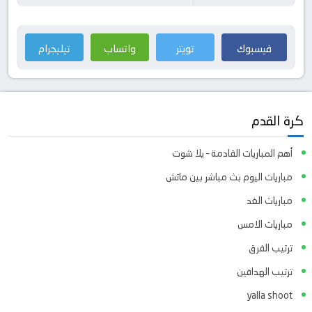
فيسبوك
تويتر
واتساب
تيليجرام
كرة القدم
أهم المباريات القادمة – يلا شوت
مباريات اليوم بث مباشر بين ماتش
مباريات الغد
مباريات الامس
ترتيب الفرق
ترتيب الهدافين
yalla shoot