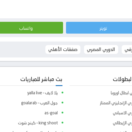
تويتر
واتساب
رقي
الدوري المصري
صفقات الأهلي
لبطولات
بث مباشر للمباريات
ابطال اوروبا
يلا لايف – yalla live
ي الإنجليزي الممتاز
جول العرب – goalarab
ري الاسباني
as-goal
ري الإيطالي
king shoot – كينج شوت