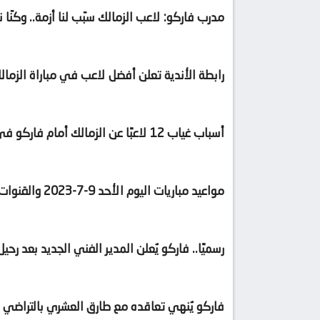
مدرب فاركو: لاعب الزمالك سبّب لنا أزمة.. وكنّا
رابطة الأندية تعلن أفضل لاعب في مباراة الزمال
أسباب غياب 12 لاعبًا عن الزمالك أمام فاركو في الدوري المصري
مواعيد مباريات اليوم الأحد 9-7-2023 والقنوات الناقلة.. المصري يواجه فاركو والوداد أمام الرجاء
رسميًا.. فاركو يُعلن المدير الفني الجديد بعد رح
فاركو يُنهي تعاقده مع طارق العشري بالتراضي