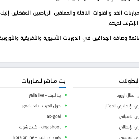
باريات الغد والقنوات الناقلة والمعلقين الرياضيين المفضلين إلي
لإنترنت لديكم.
ائمة وصافة الهدافين في الدوريات الآسيوية والأفريقية والأوروبية،
لبطولات
بث مباشر للمباريات
ابطال اوروبا
يلا لايف – yalla live
ي الإنجليزي الممتاز
جول العرب – goalarab
ري الاسباني
as-goal
ري الإيطالي
king shoot – كينج شوت
ري الفرنسي
كوره اون لاين – kora online