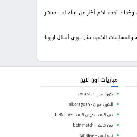
ك، وكذلك نُقدم لكم أكثر من لينك لبث مباشر
 والمسابقات الكبيرة مثل دوري أبطال اوروبا
مباريات اون لاين
كورة ستار – kora star
الكوره جوان – alkoragoan
بين لايف – بي ان لايف – beIN LIVE
بين ماتش – bein match
تابع لايف – tab3live