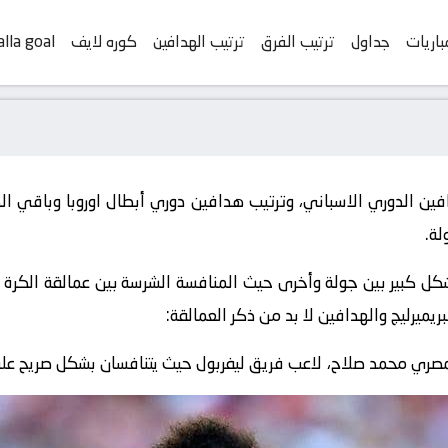
باريات
جداول
ترتيب الفرق
ترتيب الهدافين
كوره لايف
alla goal
فين الدوري الاسباني، وترتيب هدافين دوري أبطال اوروبا وباقي الدو
لة.
ل كبير بين جولة وأخرى حيث المنافسة الشرسة بين عمالقة الكرة 
ريميرليج والهدافين لا بد من ذكر العمالقة:
ي محمد صلاح، لاعب فريق ليفربول حيث يتنافسان بشكل صريح على لقب ه