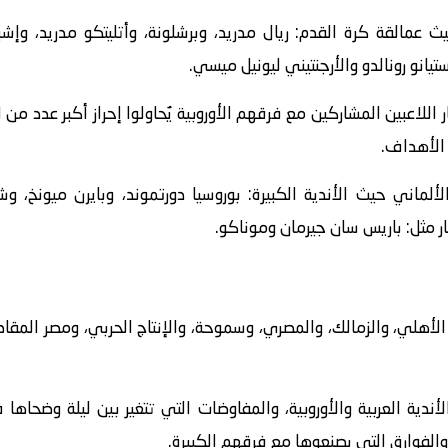
 عمالقة كرة القدم: ريال مدريد، وبرشلونة، وأتليتكو مدريد، وإشبيل
يانو رونالدو والأرجنتيني ليونيل ميسي.
ار اللاعبين المشاركين مع فرقهم الأوروبية يُحاولوا إحراز أكبر عدد
الأهداف.
لألماني حيث الأندية الكبيرة: بوروسيا دورتموند، وبايرن ميونخ،
ار مثل: باريس سان جيرمان وموناكو.
 الأهلي، والزمالك، والمصري، وسموحة، والإنتاج الحربي، ومصر المقا
الأندية العربية والأوروبية، والمفاوضات التي تتغير بين ليلة وضحا
 والفوارق التي يصنعوها مع فرقهم الكبيرة.