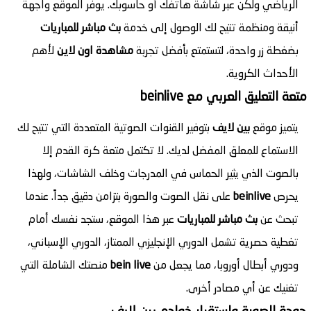
الرياضي ولكن عبر شاشة هاتفك أو حاسوبك. يوفر الموقع واجهة
أنيقة ومنظمة تتيح لك الوصول إلى خدمة
بث مباشر للمباريات
بضغطة زر واحدة، لتستمتع بأفضل تجربة
مشاهدة اون لاين
لأهم
الأحداث الكروية.
متعة التعليق العربي مع beinlive
يتميز موقع
بين لايف
بتوفير القنوات الصوتية المتعددة التي تتيح لك
الاستماع للمعلق المفضل لديك. لا تكتمل متعة كرة القدم إلا
بالصوت الذي يثير الحماس في المدرجات وخلف الشاشات، ولهذا
يحرص
beinlive
على نقل الصوت والصورة بتزامن دقيق جداً. عندما
تبحث عن
بث مباشر للمباريات
عبر هذا الموقع، ستجد نفسك أمام
تغطية حصرية تشمل الدوري الإنجليزي الممتاز، الدوري الإسباني،
ودوري أبطال أوروبا، مما يجعل من
bein live
منصتك الشاملة التي
تغنيك عن أي مصادر أخرى.
جودة الصورة واستقرار خوادم بين لايف