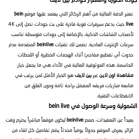
تعتبر الدقة العالية من أهم الركائز التي يعتمد عليها موقع
bein
live
حيث يدعم سيرفرات قوية قادرة على بث جودات تصل إلى 4K
لأصحاب الشاشات الذكية، بالإضافة إلى جودات متوسطة تناسب
سرعات الإنترنت العادية. تضمن لك تقنيات
beinlive
المتقدمة عدم
حدوث أي تقطيع مفاجئ أثناء الهجمات الخطيرة أو اللحظات
الحاسمة. هذه الموثوقية العالية في الأداء هي ما يجعل خيار
مشاهدة اون لاين
عبر
بين لايف
هو الخيار الأمثل لمن يرغب في
متابعة مباريات فريقه المفضل براحة تامة ودون القلق من
الانقطاعات التقنية.
الشمولية وسرعة الوصول في bein live
بعيداً عن التعقيدات، صمم
beinlive
ليكون موقعاً مباشراً يحترم وقت
الزائر. يعرض الموقع جدولاً يومياً محدثاً يضم تفاصيل كل لقاء من