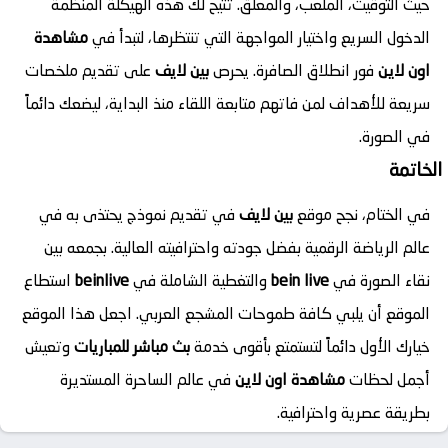
حيث التوقيت، الملعب، والمعلق. تتيح لك هذه الهيكلة المنظمة
الدخول السريع واختيار المواجهة التي تنتظرها، لتبدأ في
مشاهدة
اون لاين
فور انطلاق الصافرة. يحرص
بين لايف
على تقديم ملخصات
سريعة للأهداف لمن فاتهم متابعة اللقاء منذ البداية، ليضعك دائماً
في الصورة.
الخاتمة
في الختام، نجح موقع
بين لايف
في تقديم نموذج يحتذى به في
عالم الرياضة الرقمية بفضل جودته واحترافيته العالية. بجمعه بين
نقاء الصورة في
bein live
والتغطية الشاملة في
beinlive
استطاع
الموقع أن يلبي كافة طموحات المشجع العربي. اجعل هذا الموقع
خيارك الأول دائماً لتستمتع بأقوى خدمة
بث مباشر للمباريات
وتعيش
أجمل لحظات
مشاهدة اون لاين
في عالم الساحرة المستديرة
بطريقة عصرية واحترافية.