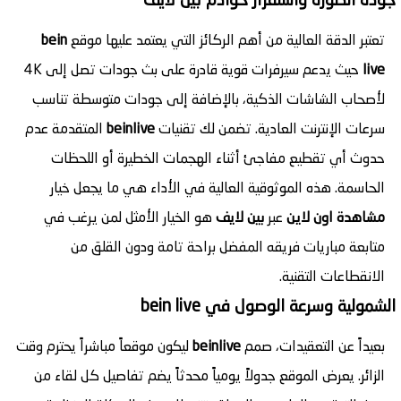
تعتبر الدقة العالية من أهم الركائز التي يعتمد عليها موقع
bein
live
حيث يدعم سيرفرات قوية قادرة على بث جودات تصل إلى 4K
لأصحاب الشاشات الذكية، بالإضافة إلى جودات متوسطة تناسب
سرعات الإنترنت العادية. تضمن لك تقنيات
beinlive
المتقدمة عدم
حدوث أي تقطيع مفاجئ أثناء الهجمات الخطيرة أو اللحظات
الحاسمة. هذه الموثوقية العالية في الأداء هي ما يجعل خيار
مشاهدة اون لاين
عبر
بين لايف
هو الخيار الأمثل لمن يرغب في
متابعة مباريات فريقه المفضل براحة تامة ودون القلق من
الانقطاعات التقنية.
الشمولية وسرعة الوصول في bein live
بعيداً عن التعقيدات، صمم
beinlive
ليكون موقعاً مباشراً يحترم وقت
الزائر. يعرض الموقع جدولاً يومياً محدثاً يضم تفاصيل كل لقاء من