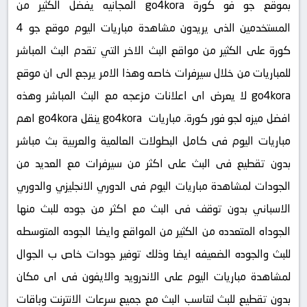
بموقع جو فو كورة go4kora المجانيه يفضل الكثير من
المستخدمين الذى يريدون مشاهدة مباريات اليوم موقع جو 4
كورة على الكثير من مواقع البث الاخر التي تقدم البث المباشر
للمباريات من خلال سيرفرات خاصه وهذا الامر يرجع الى ان موقع
go4kora لا يعرض اى اعلانات مزعجه مع البث المباشر وهذه
افضل ميزه لجو فور كورة. مباريات go4kora ينقل go4kora اهم
مباريات اليوم فى كامل البطولات العالمية والعربية بث مباشر
بدون تقطيع فى البث على اكثر من سيرفرات مع العديد من
الجودات لمشاهدة مباريات اليوم فى الدوري الانجليزي والدوري
الاسباني بدون توقف فى البث مع اكثر من جوده للبث منها
الجوداه المتعدده من الكثير من المواقع وايضا الجوده المتوسطه
للبث والجوده الضعيفه ايضا وذلك توفير جودات خاص ب الجوال
لمشاهدة مباريات اليوم على الاندرويد والايفون فى اى مكان
بدون تقطيع للبث لتناسب البث مع جميع سرعات الانترنت وباقات