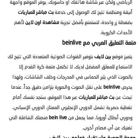
الرياضي ولكن عبر شاشة هاتفك أو حاسوبك. يوفر الموقع واجهة
أنيقة ومنظمة تتيح لك الوصول إلى خدمة
بث مباشر للمباريات
بضغطة زر واحدة، لتستمتع بأفضل تجربة
مشاهدة اون لاين
لأهم
الأحداث الكروية.
متعة التعليق العربي مع beinlive
يتميز موقع
بين لايف
بتوفير القنوات الصوتية المتعددة التي تتيح لك
الاستماع للمعلق المفضل لديك. لا تكتمل متعة كرة القدم إلا
بالصوت الذي يثير الحماس في المدرجات وخلف الشاشات، ولهذا
يحرص
beinlive
على نقل الصوت والصورة بتزامن دقيق جداً. عندما
تبحث عن
بث مباشر للمباريات
عبر هذا الموقع، ستجد نفسك أمام
تغطية حصرية تشمل الدوري الإنجليزي الممتاز، الدوري الإسباني،
ودوري أبطال أوروبا، مما يجعل من
bein live
منصتك الشاملة التي
تغنيك عن أي مصادر أخرى.
جودة الصورة واستقرار خوادم بين لايف