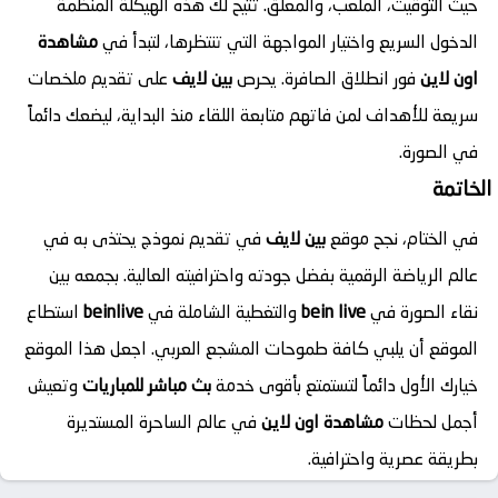
حيث التوقيت، الملعب، والمعلق. تتيح لك هذه الهيكلة المنظمة
الدخول السريع واختيار المواجهة التي تنتظرها، لتبدأ في
مشاهدة
اون لاين
فور انطلاق الصافرة. يحرص
بين لايف
على تقديم ملخصات
سريعة للأهداف لمن فاتهم متابعة اللقاء منذ البداية، ليضعك دائماً
في الصورة.
الخاتمة
في الختام، نجح موقع
بين لايف
في تقديم نموذج يحتذى به في
عالم الرياضة الرقمية بفضل جودته واحترافيته العالية. بجمعه بين
نقاء الصورة في
bein live
والتغطية الشاملة في
beinlive
استطاع
الموقع أن يلبي كافة طموحات المشجع العربي. اجعل هذا الموقع
خيارك الأول دائماً لتستمتع بأقوى خدمة
بث مباشر للمباريات
وتعيش
أجمل لحظات
مشاهدة اون لاين
في عالم الساحرة المستديرة
بطريقة عصرية واحترافية.