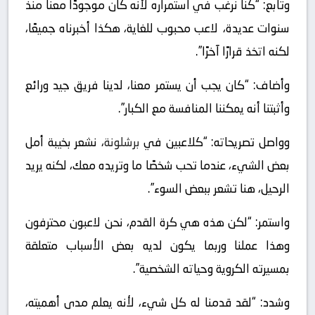
وتابع: “كنا نرغب في استمراره لأنه كان موجودًا معنا منذ
سنوات عديدة، لاعب محبوب للغاية، هكذا أخبرناه جميعًا،
لكنه اتخذ قرارًا آخرًا”.
وأضاف: “كان يجب أن يستمر معنا، لدينا فريق جيد ورائع
وأثبتنا أنه يمكننا المنافسة مع الكبار”.
وواصل تصريحاته: “كلاعبين في
برشلونة
، نشعر بخيبة أمل
بعض الشيء، عندما تحب شخصًا ما وتريده معك، لكنه يريد
الرحيل، هنا تشعر ببعض السوء”.
واستمر: “لكن هذه هي كرة القدم، نحن لاعبون محترفون
وهذا عملنا وربما يكون لديه بعض الأسباب متعلقة
بمسيرته الكروية وحياته الشخصية”.
وشدد: “لقد قدمنا له كل شيء، لأنه يعلم مدى أهميته،