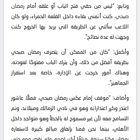
وتابع: “ليس من حقي فتح الباب أو غلقه أمام
رمضان
صبحي
، كنت أتمنى بقاءه داخل القلعة الحمراء، ولو كان
اللاعب سألني عن الطريقة التي يريد بها الخروج كنت
وجهت له عدة نصائح”.
وأكمل: “كان من الممكن أن يتصرف رمضان صبحي
بطريقة أفضل من ذلك، وأن يترك الباب مفتوحًا لعودته،
وهناك أمور خرجت عن الإدارة، خاصة بعد استفزاز
الجماهير”.
وأضاف: “موقف إمام عكس رمضان صبحي، فمثلًا عاشور
اعتذر وكرر اعتذاراته وهو في نادي الزمالك وميتلاند، وتم
التسامح معه لأن غير مسموح له بالخطأ وهو متواجد داخل
الأهلي، بينما نحن قمنا بإنفاق مبالغ كبيرة لاستعارة
رمضان وكنا سننفق مبلغًا أكبر لضمه، ولم نقصر معه حتى