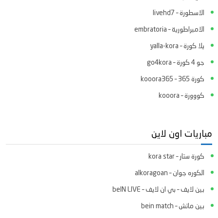
الاسطورة – livehd7
الامبراطورية – embratoria
يلا كورة – yalla-kora
جو 4 كورة – go4kora
كورة 365 – kooora365
كووورة – kooora
مباريات اون لاين
كورة ستار – kora star
الكوره جوان – alkoragoan
بين لايف – بي ان لايف – beIN LIVE
بين ماتش – bein match