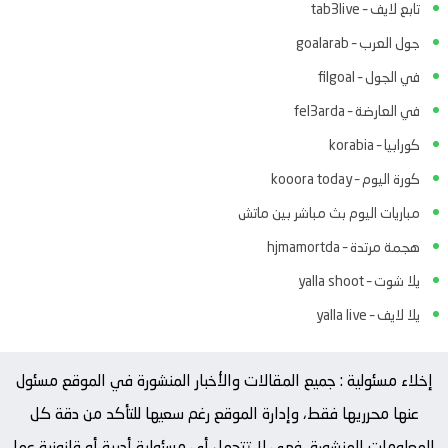
تابع لايف – tab3live
جول العرب – goalarab
في الجول – filgoal
في العارضة – fel3arda
كورابيا – korabia
كورة اليوم – kooora today
مباريات اليوم بث مباشر بين ماتش
هجمة مرتدة – hjmamortda
يلا شوت – yalla shoot
يلا لايف – yalla live
إخلاء مسئولية : جميع المقالات والأخبار المنشورة في الموقع مسئول
عنها محرريها فقط، وإدارة الموقع رغم سعيها للتأكد من دقة كل
المعلومات المنشورة، فهي لا تتحمل أي مسئولية أدبية أو قانونية عما