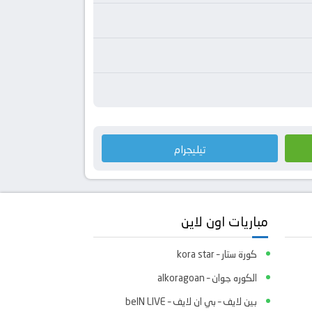
تيليجرام
مباريات اون لاين
كورة ستار – kora star
الكوره جوان – alkoragoan
بين لايف – بي ان لايف – beIN LIVE