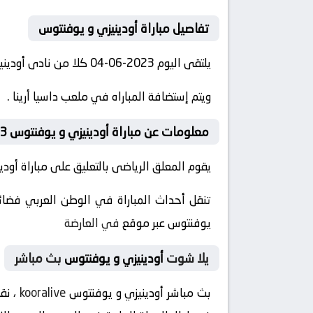
تفاصيل مباراة أودينيزي و يوفنتوس
يلتقى اليوم 2023-06-04 كلا من نادى أودينيزي و نادي يوفنتوس فى بطولة الدوري الإيطالي فى تمام الساعه 22:00 بتوقيت مصر.
ويتم إستضافة المباراه في ملعب داسيا أرينا .
معلومات عن مباراة أودينيزي و يوفنتوس 2023-06-04
يقوم المعلق الرياضى بالتعليق على مباراة أودين
تنقل أحداث المباراة في الوطن العربي فضائيا
يوفنتوس عبر موقع
في العارضة
يلا شوت
أودينيزي و يوفنتوس
بث مباشر
بث مباشر أودينيزي و يوفنتوس
kooralive
، نق