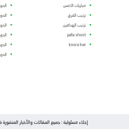
مباريات الامس
الدو
ترتيب الفرق
الدو
ترتيب الهدافين
الدور
yalla shoot
الدور
koora live
الدو
الدو
إخلاء مسئولية : جميع المقالات والأخبار المنشور