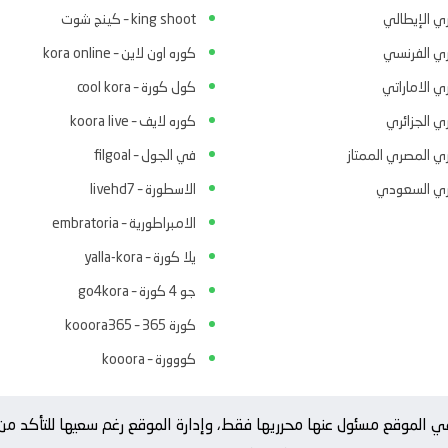
ري الإيطالي
king shoot – كينج شوت
ري الفرنسي
كوره اون لاين – kora online
ي الاماراتي
كول كورة – cool kora
ي الجزائري
كوره لايف – koora live
ري المصري الممتاز
في الجول – filgoal
ري السعودي
الاسطورة – livehd7
الامبراطورية – embratoria
يلا كورة – yalla-kora
جو 4 كورة – go4kora
كورة 365 – kooora365
كووورة – kooora
ة في الموقع مسئول عنها محرريها فقط، وإدارة الموقع رغم سعيها للتأكد 