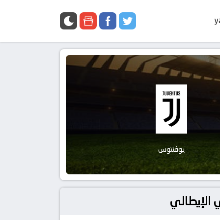
y
يوفنتوس