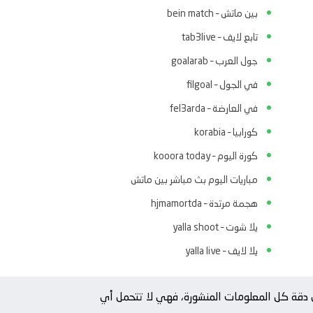
بين ماتش – bein match
تابع لايف – tab3live
جول العرب – goalarab
في الجول – filgoal
في العارضة – fel3arda
كورابيا – korabia
كورة اليوم – kooora today
مباريات اليوم بث مباشر بين ماتش
هجمة مرتدة – hjmamortda
يلا شوت – yalla shoot
يلا لايف – yalla live
من دقة كل المعلومات المنشورة، فهي لا تتحمل أي