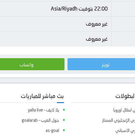
22:00 بتوقيت Asia/Riyadh
غير معروف
غير معروف
تويتر
واتساب
لبطولات
بث مباشر للمباريات
ابطال اوروبا
يلا لايف – yalla live
ي الإنجليزي الممتاز
جول العرب – goalarab
ري الاسباني
as-goal