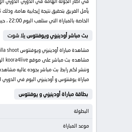
في اطار الجولة الهامة في الدوري الدوري ال
يأمل الفريق بتحقيق نتيجة إيجابية هامة، وذلك
الخاصة بالمباراة التي ستلعب اليوم 22:00 ، حيث يستأنف الفريق مشواره في البطولة الدوري الإيطالي .
بث مباشر أودينيزي ويوفنتوس
يلا شوت
مشاهدة مباراة أودينيزي ويوفنتوس
lla shoot
مشاهده بث مباشر على موقع
koora4live
الر
وننشر لكم رابط بث مباشر بجوده عاليه مشاهده hd رابط بدون تقطيع بث مباشر و يلا شوت توداي بجوده ، البث المباشر لمباراة يوفنتوس وأودينيزي عبر الإنت
مباراة يوفنتوس و أودينيزي اليوم في الدوري
بطاقة مباراة أودينيزي و يوفنتوس
البطولة
موعد المباراة