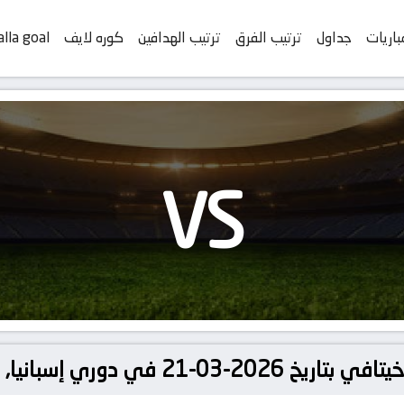
باريات
جداول
ترتيب الفرق
ترتيب الهدافين
كوره لايف
alla goal
VS
ي إسبانيا, الدوري الإسباني