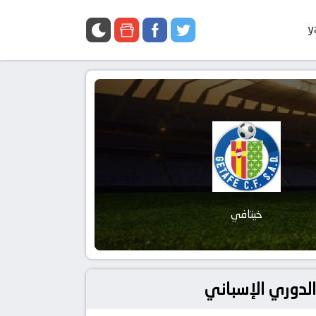
y
خيتافي