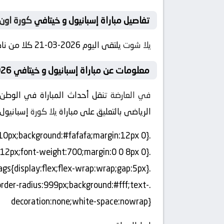
تفاصيل مباراة إسبانيول و خيتافي
كورة اون 
يلا شوت
يلتقى اليوم 2026-03-21 كلا من نادى إسبانيول و نادي خيتافي فى بطولة إسبانيا, الدوري الإسباني فى تمام الساعه 18:15 بتوقيت مصر
معلومات عن مباراة إسبانيول و خيتافي 2026-03-21
في العارضة
تنقل أحداث المباراة في الوطن العربي فض
الرياضى بالتعليق على مباراة
يلا كورة
إسبانيول
.bk-box{border:1px solid #e5e7eb;border-radius:12px;padding:10px;background:#fafafa;margin:12px 0}
.bk-box-title{font-size:12px;font-weight:700;margin:0 0 8px 0}
.bk-tags{display:flex;flex-wrap:wrap;gap:5px}
border-radius:999px;background:#fff;text-
decoration:none;white-space:nowrap}