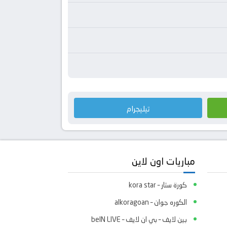
تيليجرام
مباريات اون لاين
كورة ستار – kora star
الكوره جوان – alkoragoan
بين لايف – بي ان لايف – beIN LIVE