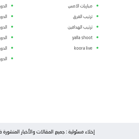
مباريات الامس
الدو
ترتيب الفرق
الدو
ترتيب الهدافين
الدور
yalla shoot
الدور
koora live
الدو
الدو
إخلاء مسئولية : جميع المقالات والأخبار المنشور