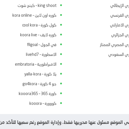
ري الإيطالي
king shoot – كينج شوت
ري الفرنسي
كوره اون لاين – kora online
ي الاماراتي
كول كورة – cool kora
ي الجزائري
كوره لايف – koora live
ري المصري الممتاز
في الجول – filgoal
ري السعودي
الاسطورة – livehd7
الامبراطورية – embratoria
يلا كورة – yalla-kora
جو 4 كورة – go4kora
كورة 365 – kooora365
كووورة – kooora
ة في الموقع مسئول عنها محرريها فقط، وإدارة الموقع رغم سعيها للتأكد 