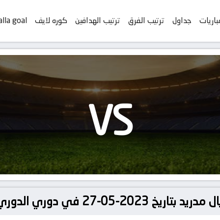
باريات
جداول
ترتيب الفرق
ترتيب الهدافين
كوره لايف
alla goal
VS
2 في دوري الدوري الإسباني