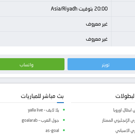
20:00 بتوقيت Asia/Riyadh
غير معروف
غير معروف
تويتر
واتساب
لبطولات
بث مباشر للمباريات
ابطال اوروبا
يلا لايف – yalla live
ي الإنجليزي الممتاز
جول العرب – goalarab
ري الاسباني
as-goal