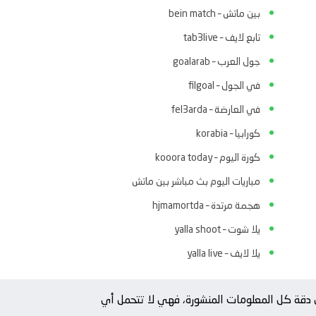
بين ماتش – bein match
تابع لايف – tab3live
جول العرب – goalarab
في الجول – filgoal
في العارضة – fel3arda
كورابيا – korabia
كورة اليوم – kooora today
مباريات اليوم بث مباشر بين ماتش
هجمة مرتدة – hjmamortda
يلا شوت – yalla shoot
يلا لايف – yalla live
من دقة كل المعلومات المنشورة، فهي لا تتحمل أي