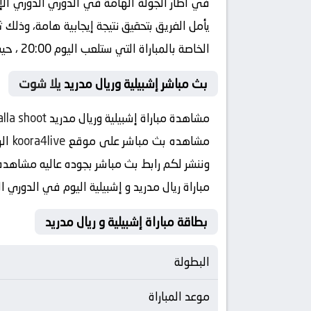
في اطار الجولة الهامة في الدوري الدوري الإ
يأمل الفريق بتحقيق نتيجة إيجابية هامة، وذلك
الخاصة بالمباراة التي ستلعب اليوم 20:00 ، حيث يستأنف الفريق مشواره في البطولة الدوري الإسباني .
بث مباشر إشبيلية وريال مدريد
يلا شوت
مشاهدة مباراة إشبيلية وريال مدريد
alla shoot
مشاهده بث مباشر على موقع
koora4live
الر
وننشر لكم رابط بث مباشر بجوده عاليه مشاهده hd رابط بدون تقطيع بث مباشر و يلا شوت توداي بجوده ، البث المباشر لمباراة ريال مدريد وإشبيلية عبر الإنت
مباراة ريال مدريد و إشبيلية اليوم في الدور
بطاقة مباراة إشبيلية و ريال مدريد
البطولة
موعد المباراة