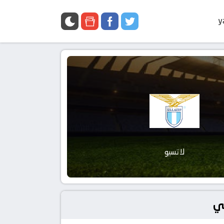
y
لاتسيو