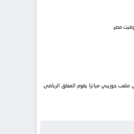
بو ظبي الرياضية بريميوم 1 ويتم إستضافة المباراه في ملعب جوزيبي مياتزا يقوم المعلق الرياضى