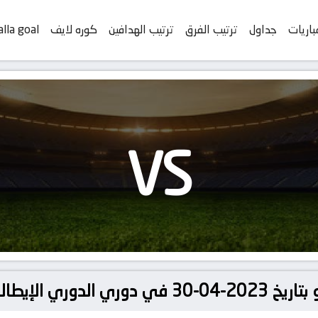
باريات
جداول
ترتيب الفرق
ترتيب الهدافين
كوره لايف
alla goal
VS
دوري الإيطالي