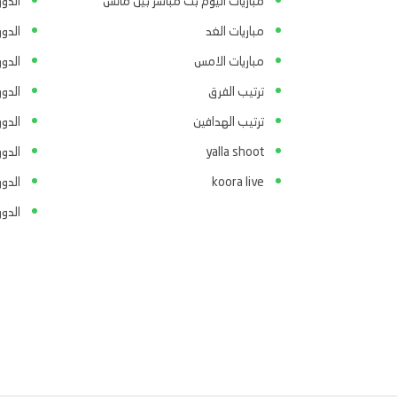
مباريات اليوم بث مباشر بين ماتش
الدور
مباريات الغد
الدو
مباريات الامس
الدو
ترتيب الفرق
الدو
ترتيب الهدافين
الدور
yalla shoot
الدور
koora live
الدو
الدو