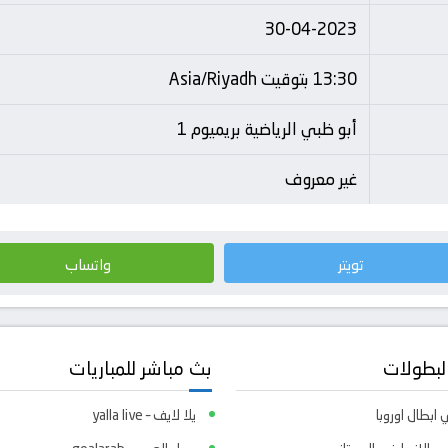
30-04-2023
13:30 بتوقيت Asia/Riyadh
أبو ظبي الرياضية بريميوم 1
غير معروف
تويتر
واتساب
لبطولات
بث مباشر للمباريات
ابطال اوروبا
يلا لايف – yalla live