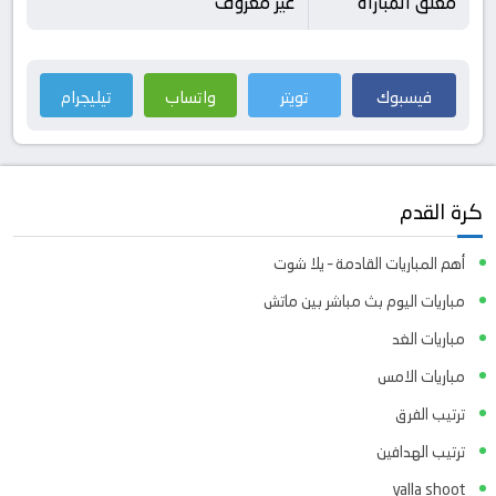
معلق المباراة
غير معروف
فيسبوك
تويتر
واتساب
تيليجرام
كرة القدم
أهم المباريات القادمة – يلا شوت
مباريات اليوم بث مباشر بين ماتش
مباريات الغد
مباريات الامس
ترتيب الفرق
ترتيب الهدافين
yalla shoot