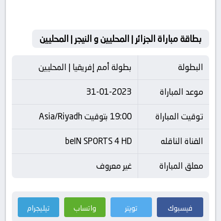
بطاقة مباراة الجزائر | المحليين و النيجر | المحليين
البطولة
بطولة أمم إفريقيا | المحليين
موعد المباراة
31-01-2023
توقيت المباراة
19:00 بتوقيت Asia/Riyadh
القناة الناقله
beIN SPORTS 4 HD
معلق المباراة
غير معروف
فيسبوك
تويتر
واتساب
تيليجرام