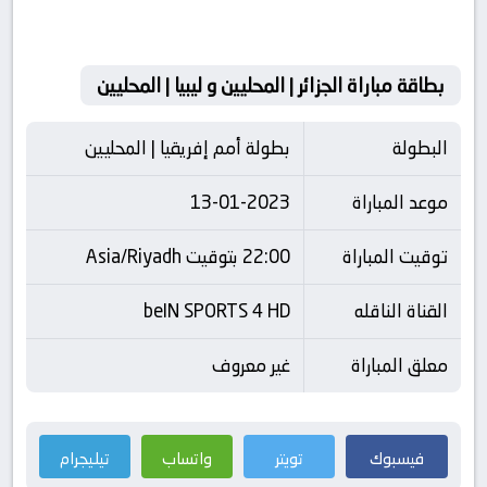
بطاقة مباراة الجزائر | المحليين و ليبيا | المحليين
البطولة
بطولة أمم إفريقيا | المحليين
موعد المباراة
13-01-2023
توقيت المباراة
22:00 بتوقيت Asia/Riyadh
القناة الناقله
beIN SPORTS 4 HD
معلق المباراة
غير معروف
فيسبوك
تويتر
واتساب
تيليجرام