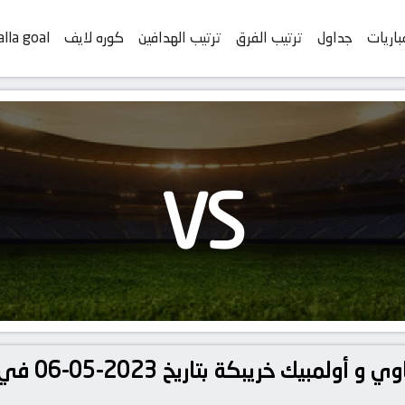
باريات
جداول
ترتيب الفرق
ترتيب الهدافين
كوره لايف
alla goal
VS
تفاصيل وموعد م