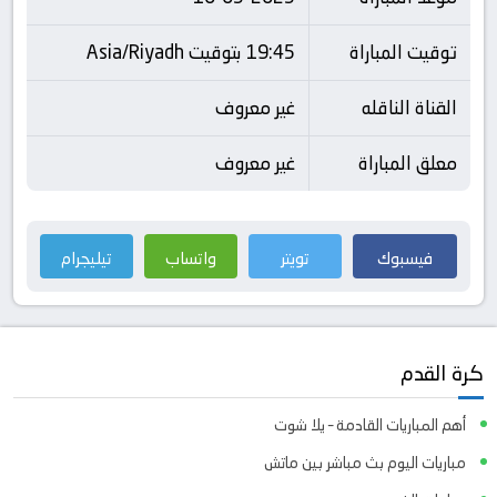
توقيت المباراة
19:45 بتوقيت Asia/Riyadh
القناة الناقله
غير معروف
معلق المباراة
غير معروف
فيسبوك
تويتر
واتساب
تيليجرام
كرة القدم
أهم المباريات القادمة – يلا شوت
مباريات اليوم بث مباشر بين ماتش