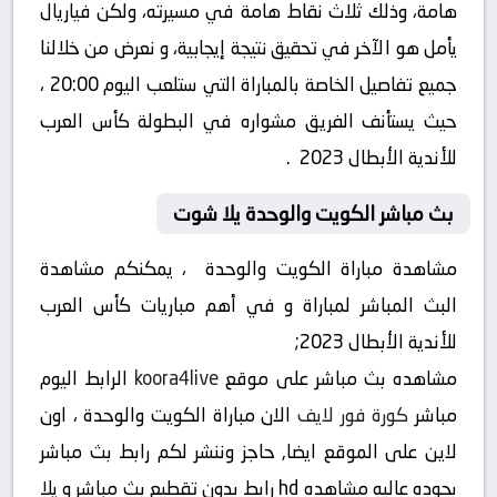
هامة، وذلك ثلاث نقاط هامة في مسيرته، ولكن فياريال
يأمل هو الآخر في تحقيق نتيجة إيجابية، و نعرض من خلالنا
جميع تفاصيل الخاصة بالمباراة التي ستلعب اليوم 20:00 ،
حيث يستأنف الفريق مشواره في البطولة كأس العرب
للأندية الأبطال 2023 .
بث مباشر الكويت والوحدة يلا شوت
مشاهدة مباراة الكويت والوحدة ، يمكنكم مشاهدة
البث المباشر لمباراة و في أهم مباريات كأس العرب
للأندية الأبطال 2023;
مشاهده بث مباشر على موقع
koora4live
الرابط اليوم
مباشر
كورة فور لايف
الان مباراة الكويت والوحدة ، اون
لاين على الموقع ايضا, حاجز وننشر لكم رابط بث مباشر
بجوده عاليه مشاهده hd رابط بدون تقطيع بث مباشر و يلا