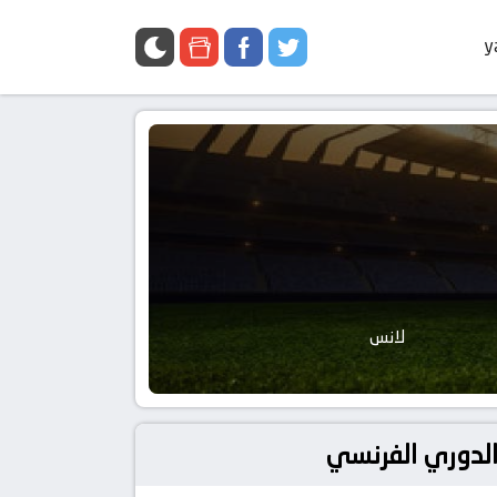
y
لانس