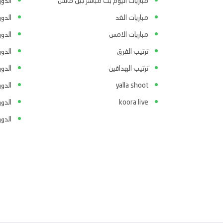
مباريات اليوم بث مباشر بين ماتش
الدور
مباريات الغد
الدو
مباريات الامس
الدو
ترتيب الفرق
الدو
ترتيب الهدافين
الدور
yalla shoot
الدور
koora live
الدو
الدو