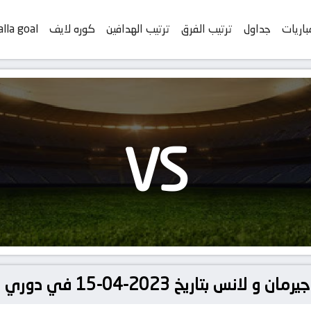
باريات
جداول
ترتيب الفرق
ترتيب الهدافين
كوره لايف
alla goal
VS
202-04-15 في دوري الدوري الفرنسي