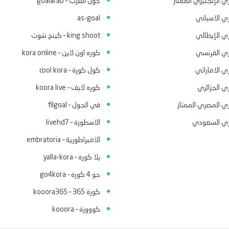
ي الإنجليزي الممتاز
جول العرب – goalarab
ري الاسباني
as-goal
ري الإيطالي
king shoot – كينج شوت
ري الفرنسي
كوره اون لاين – kora online
ي الاماراتي
كول كورة – cool kora
ي الجزائري
كوره لايف – koora live
ري المصري الممتاز
في الجول – filgoal
ري السعودي
الاسطورة – livehd7
الامبراطورية – embratoria
يلا كورة – yalla-kora
جو 4 كورة – go4kora
كورة 365 – kooora365
كووورة – kooora