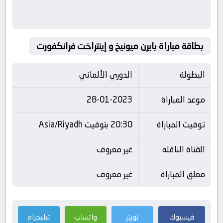
بطاقة مباراة بايرن ميونيخ و إينتراخت فرانكفورت
البطولة
الدوري الألماني
موعد المباراة
28-01-2023
توقيت المباراة
20:30 بتوقيت Asia/Riyadh
القناة الناقله
غير معروف
معلق المباراة
غير معروف
فيسبوك
تويتر
واتساب
تيليجرام