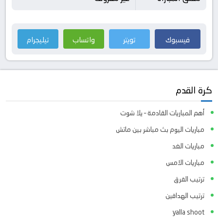
فيسبوك
تويتر
واتساب
تيليجرام
كرة القدم
أهم المباريات القادمة – يلا شوت
مباريات اليوم بث مباشر بين ماتش
مباريات الغد
مباريات الامس
ترتيب الفرق
ترتيب الهدافين
yalla shoot