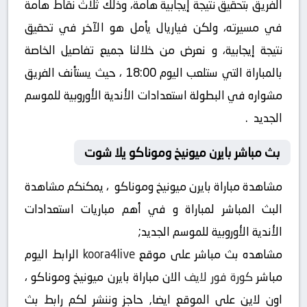
الفريق بتحقيق نتيجة إيجابية هامة، وذلك ثلاث نقاط هامة
في مسيرته، ولكن فياريال يأمل هو الآخر في تحقيق
نتيجة إيجابية، و نعرض من خلالنا جميع تفاصيل الخاصة
بالمباراة التي ستلعب اليوم 18:00 ، حيث يستأنف الفريق
مشواره في البطولة استعدادات الأندية الأوروبية للموسم
الجديد .
بث مباشر بايرن ميونيخ وموناكو يلا شوت
مشاهدة مباراة بايرن ميونيخ وموناكو ، يمكنكم مشاهدة
البث المباشر لمباراة و في أهم مباريات استعدادات
الأندية الأوروبية للموسم الجديد;
مشاهده بث مباشر على موقع
koora4live
الرابط اليوم
مباشر
كورة فور لايف
الان مباراة بايرن ميونيخ وموناكو ،
اون لاين على الموقع ايضا, حاجز وننشر لكم رابط بث