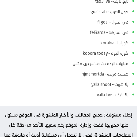
تابع لايف – tab3live
جول العرب – goalarab
في الجول – filgoal
في العارضة – fel3arda
كورابيا – korabia
كورة اليوم – kooora today
مباريات اليوم بث مباشر بين ماتش
هجمة مرتدة – hjmamortda
يلا شوت – yalla shoot
يلا لايف – yalla live
إخلاء مسئولية : جميع المقالات والأخبار المنشورة في الموقع مسئول
عنها محرريها فقط، وإدارة الموقع رغم سعيها للتأكد من دقة كل
المعلومات المنشورة، فهي لا تتحمل أي مسئولية أدبية أو قانونية عما