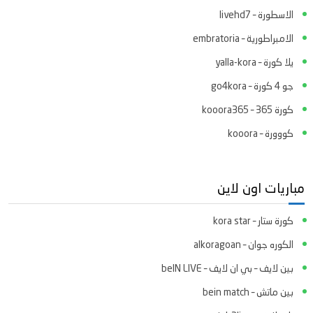
الاسطورة – livehd7
الامبراطورية – embratoria
يلا كورة – yalla-kora
جو 4 كورة – go4kora
كورة 365 – kooora365
كووورة – kooora
مباريات اون لاين
كورة ستار – kora star
الكوره جوان – alkoragoan
بين لايف – بي ان لايف – beIN LIVE
بين ماتش – bein match