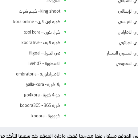
ري الاسباني
as-goal
ري الإيطالي
king shoot – كينج شوت
ري الفرنسي
كوره اون لاين – kora online
ي الاماراتي
كول كورة – cool kora
ي الجزائري
كوره لايف – koora live
ري المصري الممتاز
في الجول – filgoal
ري السعودي
الاسطورة – livehd7
الامبراطورية – embratoria
يلا كورة – yalla-kora
جو 4 كورة – go4kora
كورة 365 – kooora365
كووورة – kooora
ة في الموقع مسئول عنها محرريها فقط، وإدارة الموقع رغم سعيها للتأكد 