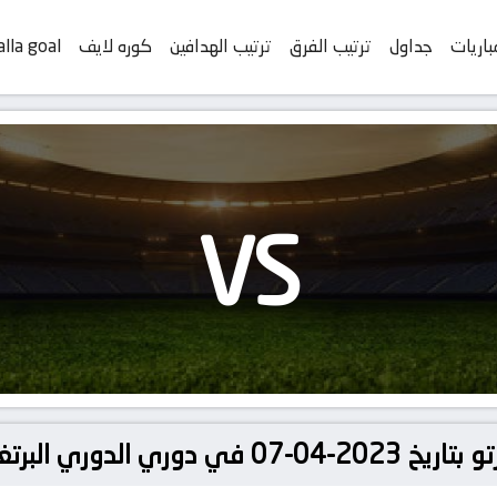
باريات
جداول
ترتيب الفرق
ترتيب الهدافين
كوره لايف
alla goal
VS
الدوري البرتغالي