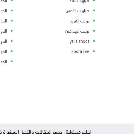
مباريات الغد
الدو
مباريات الامس
الدو
ترتيب الفرق
الدو
ترتيب الهدافين
الدور
yalla shoot
الدور
koora live
الدو
الدو
إخلاء مسئولية : جميع المقالات والأخبار المنشور