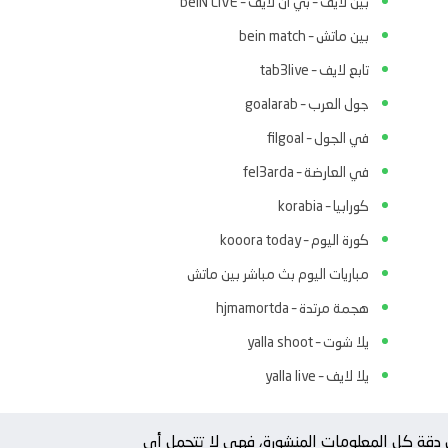
بين لايف – بي ان لايف – beIN LIVE
بين ماتش – bein match
تابع لايف – tab3live
جول العرب – goalarab
في الجول – filgoal
في العارضة – fel3arda
كورابيا – korabia
كورة اليوم – kooora today
مباريات اليوم بث مباشر بين ماتش
هجمة مرتدة – hjmamortda
يلا شوت – yalla shoot
يلا لايف – yalla live
من دقة كل المعلومات المنشورة، فهي لا تتحمل أي