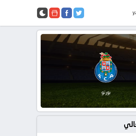
y
بورتو