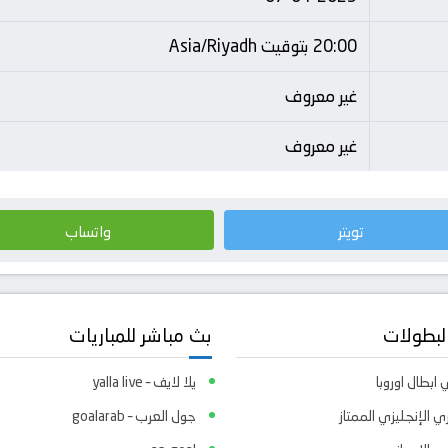
20:00 بتوقيت Asia/Riyadh
غير معروف
غير معروف
تويتر
واتساب
لبطولات
بث مباشر للمباريات
ابطال اوروبا
يلا لايف – yalla live
ي الإنجليزي الممتاز
جول العرب – goalarab