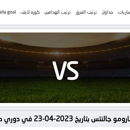
باريات
جداول
ترتيب الفرق
ترتيب الهدافين
كوره لايف
alla goal
VS
20-04-23 في دوري كأس الكونفدرالية