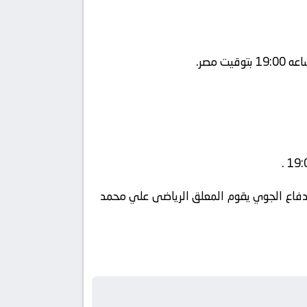
beIN S ويتم إستضافة المباراه في ملعب الدفاع الجوي يقوم المعلق الرياضى علي محمد