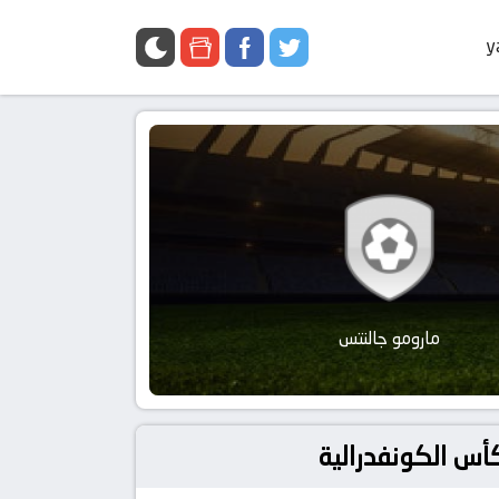
y
مارومو جالنتس