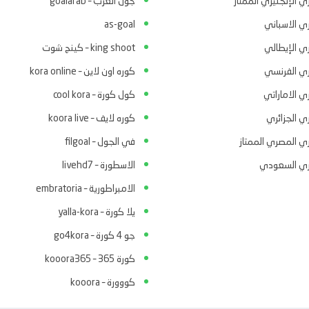
ي الإنجليزي الممتاز
جول العرب – goalarab
ري الاسباني
as-goal
ري الإيطالي
king shoot – كينج شوت
ري الفرنسي
كوره اون لاين – kora online
ي الاماراتي
كول كورة – cool kora
ي الجزائري
كوره لايف – koora live
ري المصري الممتاز
في الجول – filgoal
ري السعودي
الاسطورة – livehd7
الامبراطورية – embratoria
يلا كورة – yalla-kora
جو 4 كورة – go4kora
كورة 365 – kooora365
كووورة – kooora