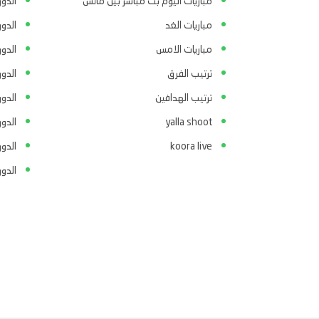
مباريات اليوم بث مباشر بين ماتش
الدور
مباريات الغد
الدو
مباريات الامس
الدو
ترتيب الفرق
الدو
ترتيب الهدافين
الدور
yalla shoot
الدور
koora live
الدو
الدو