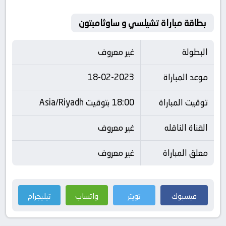
بطاقة مباراة تشيلسي و ساوثامبتون
البطولة
غير معروف
موعد المباراة
18-02-2023
توقيت المباراة
18:00 بتوقيت Asia/Riyadh
القناة الناقله
غير معروف
معلق المباراة
غير معروف
فيسبوك
تويتر
واتساب
تيليجرام