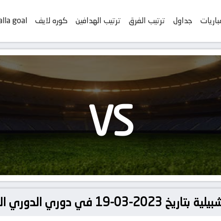
باريات
جداول
ترتيب الفرق
ترتيب الهدافين
كوره لايف
alla goal
VS
 دوري الدوري الإسباني