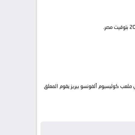
beIN Sports 1 HD Premium ويتم إستضافة المباراه في ملعب كوليسيوم ألفونسو بيريز يقوم المعلق