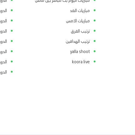
مباريات اليوم بث مباشر بين ماتش
الدور
مباريات الغد
الدو
مباريات الامس
الدو
ترتيب الفرق
الدو
ترتيب الهدافين
الدور
yalla shoot
الدور
koora live
الدو
الدو