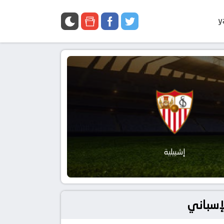
y
إشبيلية