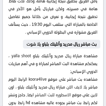
يأمل الفريق بتحقيق نتيجة إيجابية هامة، وذلك ثلاث نقاط
هامة في مسيرته، ولكن فياريال يأمل هو الآخر في
تحقيق نتيجة إيجابية، و نعرض من خلالنا جميع تفاصيل
الخاصة بالمباراة التي ستلعب اليوم 19:30 ، حيث يستأنف
الفريق مشواره في البطولة الدوري الإسباني .
بث مباشر ريال مدريد وأتليتك بلباو
يلا شوت
مشاهدة مباراة ريال مدريد وأتليتك بلباو
yalla shoot
،
يمكنكم مشاهدة البث المباشر لمباراة و في أهم مباريات
الدوري الإسباني;
مشاهده بث مباشر على موقع
koora4live
الرابط اليوم
مباشر
يلا لايف
الان مباراة ريال مدريد وأتليتك بلباو ، اون
لاين على موقع
الاسطوره للبث المباشر
ايضا, حاجز وننشر
لكم رابط بث مباشر بجوده عاليه مشاهده hd رابط بدون