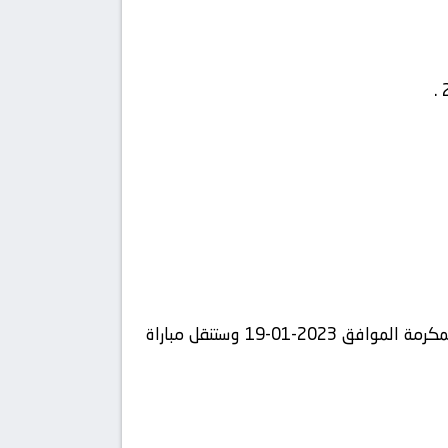
متابعة مباراة سبتة و برشلونة وذلك مع انطلاقة صافرة البداية المقرر لها في تمام الساعة 22:00 بتوقيت مكة المكرمة الموافق 2023-01-19 وستنقل مباراة