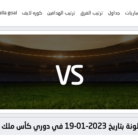
باريات
جداول
ترتيب الفرق
ترتيب الهدافين
كوره لايف
alla goal
VS
ري كأس ملك إسبانيا