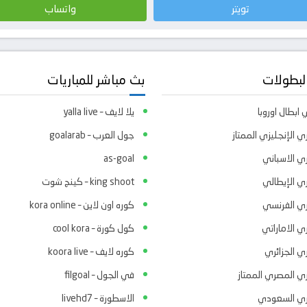
تويتر
واتساب
لبطولات
بث مباشر للمباريات
ابطال اوروبا
يلا لايف – yalla live
ي الإنجليزي الممتاز
جول العرب – goalarab
ري الاسباني
as-goal
ري الإيطالي
king shoot – كينج شوت
ري الفرنسي
كوره اون لاين – kora online
ي الاماراتي
كول كورة – cool kora
ي الجزائري
كوره لايف – koora live
ري المصري الممتاز
في الجول – filgoal
ري السعودي
الاسطورة – livehd7