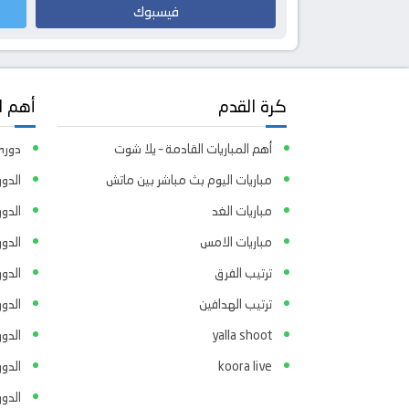
فيسبوك
كرة القدم
أهم ا
أهم المباريات القادمة – يلا شوت
دوري 
مباريات اليوم بث مباشر بين ماتش
الدور
مباريات الغد
الدو
مباريات الامس
الدو
ترتيب الفرق
الدو
ترتيب الهدافين
الدور
yalla shoot
الدور
koora live
الدو
الدو