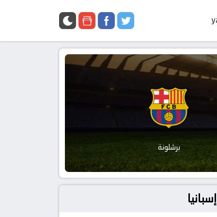
y
برشلونة