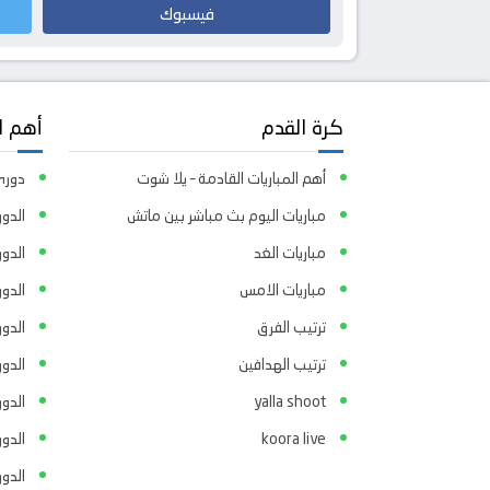
فيسبوك
كرة القدم
أهم ا
أهم المباريات القادمة – يلا شوت
دوري 
مباريات اليوم بث مباشر بين ماتش
الدور
مباريات الغد
الدو
مباريات الامس
الدو
ترتيب الفرق
الدو
ترتيب الهدافين
الدور
yalla shoot
الدور
koora live
الدو
الدو