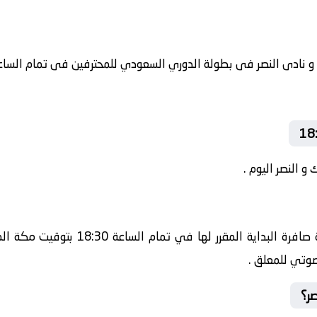
و النصر اليوم .
صوتي للمعلق .
صر؟