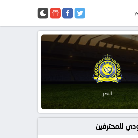
y
النصر