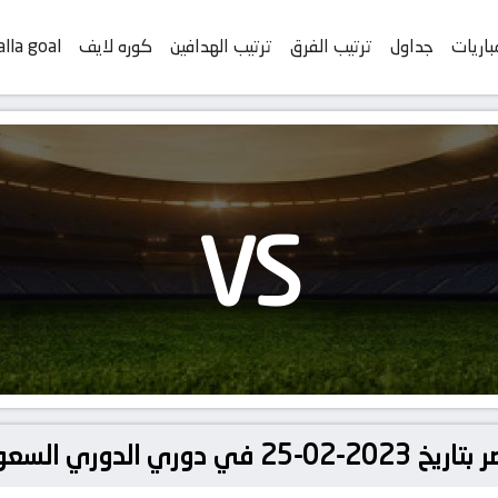
باريات
جداول
ترتيب الفرق
ترتيب الهدافين
كوره لايف
alla goal
VS
لسعودي للمحترفين