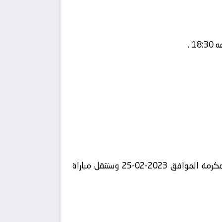
متابعة مباراة ضمك و النصر وذلك مع انطلاقة صافرة البداية المقرر لها في تمام الساعة 18:30 بتوقيت مكة المكرمة الموافق 2023-02-25 وستنقل مباراة