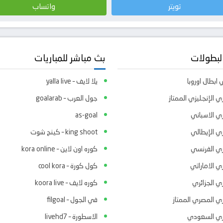
تويتر
واتساب
لبطولات
بث مباشر للمباريات
ابطال اوروبا
يلا لايف – yalla live
ي الإنجليزي الممتاز
جول العرب – goalarab
ري الاسباني
as-goal
ري الإيطالي
king shoot – كينج شوت
ري الفرنسي
كوره اون لاين – kora online
ي الاماراتي
كول كورة – cool kora
ي الجزائري
كوره لايف – koora live
ري المصري الممتاز
في الجول – filgoal
ري السعودي
الاسطورة – livehd7