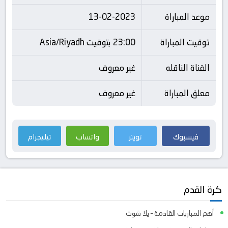
موعد المباراة
13-02-2023
توقيت المباراة
23:00 بتوقيت Asia/Riyadh
القناة الناقله
غير معروف
معلق المباراة
غير معروف
فيسبوك
تويتر
واتساب
تيليجرام
كرة القدم
أهم المباريات القادمة – يلا شوت