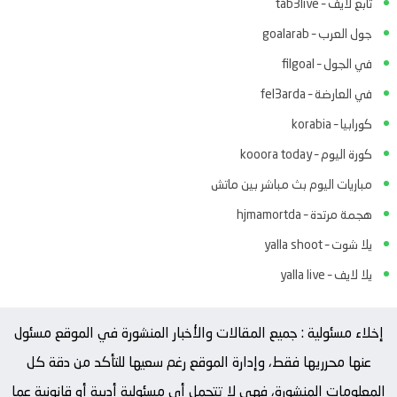
تابع لايف – tab3live
جول العرب – goalarab
في الجول – filgoal
في العارضة – fel3arda
كورابيا – korabia
كورة اليوم – kooora today
مباريات اليوم بث مباشر بين ماتش
هجمة مرتدة – hjmamortda
يلا شوت – yalla shoot
يلا لايف – yalla live
إخلاء مسئولية : جميع المقالات والأخبار المنشورة في الموقع مسئول
عنها محرريها فقط، وإدارة الموقع رغم سعيها للتأكد من دقة كل
المعلومات المنشورة، فهي لا تتحمل أي مسئولية أدبية أو قانونية عما