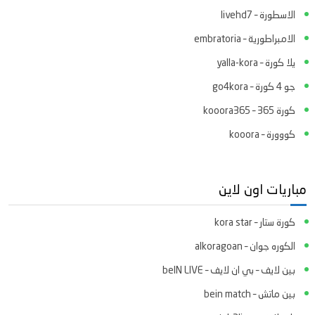
الاسطورة – livehd7
الامبراطورية – embratoria
يلا كورة – yalla-kora
جو 4 كورة – go4kora
كورة 365 – kooora365
كووورة – kooora
مباريات اون لاين
كورة ستار – kora star
الكوره جوان – alkoragoan
بين لايف – بي ان لايف – beIN LIVE
بين ماتش – bein match