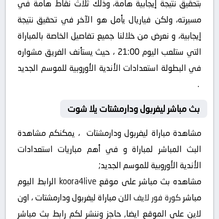
بتحقيق نتيجة إيجابية هامة، وذلك ثلاث نقاط هامة في
مسيرته، ولكن فياريال يأمل هو الآخر في تحقيق نتيجة
إيجابية، و نعرض من خلالنا جميع تفاصيل الخاصة بالمباراة
التي ستلعب اليوم 21:00 ، حيث يستأنف الفريق مشواره
في البطولة استعدادات الأندية الأوروبية للموسم الجديد
.
بث مباشر ليفربول ودارمشتات يلا شوت
مشاهدة مباراة ليفربول ودارمشتات ، يمكنكم مشاهدة
البث المباشر لمباراة و في أهم مباريات استعدادات
الأندية الأوروبية للموسم الجديد;
مشاهده بث مباشر على موقع
koora4live
الرابط اليوم
مباشر
كورة فور لايف
الان مباراة ليفربول ودارمشتات ، اون
لاين على الموقع ايضا, حاجز وننشر لكم رابط بث مباشر