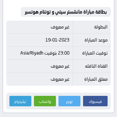
بطاقة مباراة مانشستر سيتي و توتنام هوتسبر
البطولة
غير معروف
موعد المباراة
19-01-2023
توقيت المباراة
23:00 بتوقيت Asia/Riyadh
القناة الناقله
غير معروف
معلق المباراة
غير معروف
فيسبوك
تويتر
واتساب
تيليجرام