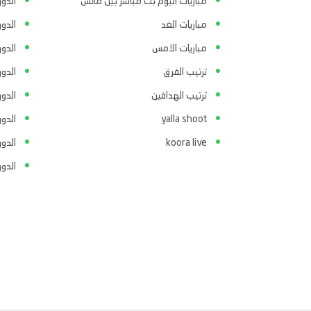
مباريات اليوم بث مباشر بين ماتش
الدور
مباريات الغد
الدو
مباريات الامس
الدو
ترتيب الفرق
الدو
ترتيب الهدافين
الدور
yalla shoot
الدور
koora live
الدو
الدو