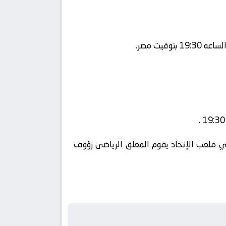
ة beIN Sports 1 HD Premium ويتم إستضافة المباراه في ملعب الإتحاد يقوم المعلق الرياضى رؤوف