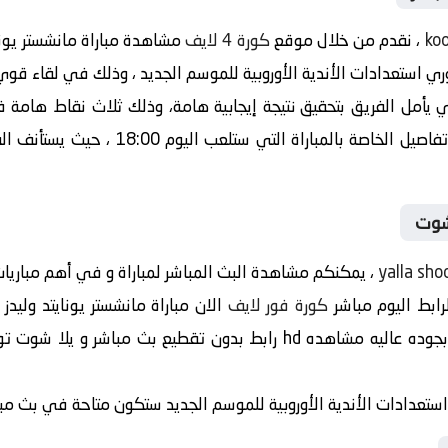
koo
، نقدم من خلال موقع
كورة 4 لايف
مشاهدة مباراة مانشستر يوناي
ري استعدادات الأندية الأوروبية للموسم الجديد ، وذلك في لقاء قوي،
ي يأمل الفريق بتحقيق نتيجة إيجابية هامة، وذلك ثلاث نقاط هامة
تحقيق نتيجة إيجابية، و نعرض من خلالنا جمي
شوت
yalla sho
، يمكنكم مشاهدة البث المباشر لمباراة و في أهم مباريات 
رابط اليوم مباشر
كورة فور لايف
الان مباراة مانشستر يونايتد وليدز
ايضا, حاجز وننشر لكم رابط بث مباشر بجوده عاليه مشاهده hd رابط بدون ت
 في استعدادات الأندية الأوروبية للموسم الجديد ستكون متاحة في بث 