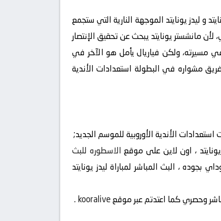
تد و ليدز يونايتد الموجهة النارية التي ستجمع
 لأن مانشستر يونايتد يبحث عن تحقيق الإنتصار
 في مسيرته، ولكن فياريال يأمل هو الآخر في
ع تفاصيل الخاصة بالمباراة التي ستلعب اليوم 18:00 ، حيث يستأنف الفريق مشواره في البطولة استعدادات الأندية
استعدادات الأندية الأوروبية للموسم الجديد;
 يونايتد ، اون لاين على موقع
الاسطوره للبث
قطيع بث مباشر و يلا شوت توداي بجوده ، البث المباشر لمباراة ليدز يونايتد
مباشر وحصري كما اعتدتم عبر موقع
kooralive
.