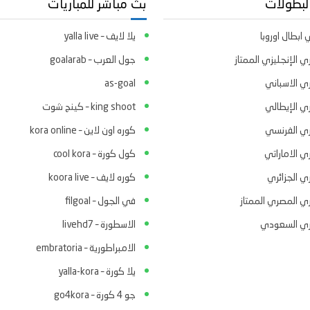
لبطولات
بث مباشر للمباريات
ابطال اوروبا
يلا لايف – yalla live
ي الإنجليزي الممتاز
جول العرب – goalarab
ري الاسباني
as-goal
ري الإيطالي
king shoot – كينج شوت
ري الفرنسي
كوره اون لاين – kora online
ي الاماراتي
كول كورة – cool kora
ي الجزائري
كوره لايف – koora live
ري المصري الممتاز
في الجول – filgoal
ري السعودي
الاسطورة – livehd7
الامبراطورية – embratoria
يلا كورة – yalla-kora
جو 4 كورة – go4kora