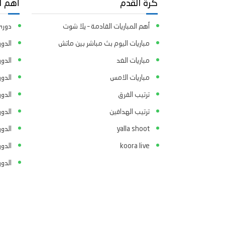
كرة القدم
أهم ا
أهم المباريات القادمة – يلا شوت
دوري 
مباريات اليوم بث مباشر بين ماتش
الدور
مباريات الغد
الدو
مباريات الامس
الدو
ترتيب الفرق
الدو
ترتيب الهدافين
الدور
yalla shoot
الدور
koora live
الدو
الدو