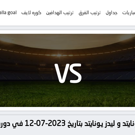
باريات
جداول
ترتيب الفرق
ترتيب الهدافين
كوره لايف
alla goal
VS
تفاصيل وموعد مباراة مانش