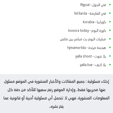
في الجول – filgoal
في العارضة – fel3arda
كورابيا – korabia
كورة اليوم – kooora today
مباريات اليوم بث مباشر بين ماتش
هجمة مرتدة – hjmamortda
يلا شوت – yalla shoot
يلا لايف – yalla live
إخلاء مسئولية : جميع المقالات والأخبار المنشورة في الموقع مسئول
عنها محرريها فقط، وإدارة الموقع رغم سعيها للتأكد من دقة كل
المعلومات المنشورة، فهي لا تتحمل أي مسئولية أدبية أو قانونية عما
يتم نشره..