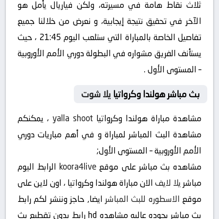
ثلاث نقاط هامة في مسيرته، ولكن فياريال يأمل هو
الآخر في تحقيق نتيجة إيجابية، و نعرض من خلالنا جميع
تفاصيل الخاصة بالمباراة التي ستلعب اليوم 21:45 ، حيث
يستأنف الفريق مشواره في البطولة دوري الأمم الأوروبية
– المستوى الأول .
بث مباشر هولندا وكرواتيا
يلا شوت
مشاهدة مباراة هولندا وكرواتيا
yalla shoot
، يمكنكم
مشاهدة البث المباشر لمباراة و في أهم مباريات دوري
الأمم الأوروبية – المستوى الأول;
مشاهده بث مباشر على موقع
koora4live
الرابط اليوم
مباشر
يلا لايف
الان مباراة هولندا وكرواتيا ، اون لاين على
موقع
الاسطوره للبث المباشر
ايضا, حاجز وننشر لكم رابط
بث مباشر بجوده عاليه مشاهده hd رابط بدون تقطيع بث