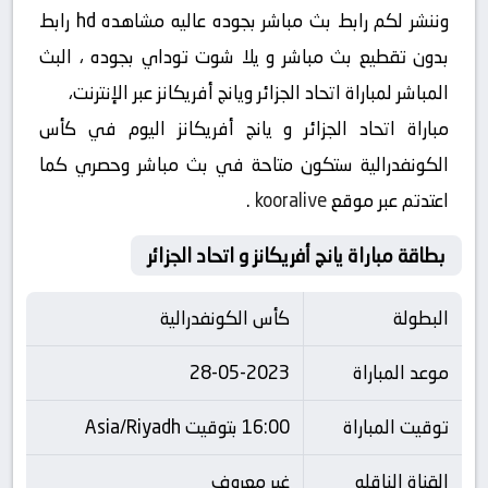
وننشر لكم رابط بث مباشر بجوده عاليه مشاهده hd رابط
بدون تقطيع بث مباشر و يلا شوت توداي بجوده ، البث
المباشر لمباراة اتحاد الجزائر ويانج أفريكانز عبر الإنترنت،
مباراة اتحاد الجزائر و يانج أفريكانز اليوم في كأس
الكونفدرالية ستكون متاحة في بث مباشر وحصري كما
اعتدتم عبر موقع
kooralive
.
بطاقة مباراة يانج أفريكانز و اتحاد الجزائر
البطولة
كأس الكونفدرالية
موعد المباراة
28-05-2023
توقيت المباراة
16:00 بتوقيت Asia/Riyadh
القناة الناقله
غير معروف