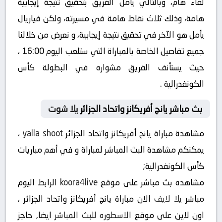
لقاء هام، وبالتالي يأمل الفريق بتحقيق نتيجة إيجابية
هامة، وذلك ثلاث نقاط هامة في مسيرته، ولكن فياريال
يأمل هو الآخر في تحقيق نتيجة إيجابية، و نعرض من خلالنا
جميع تفاصيل الخاصة بالمباراة التي ستلعب اليوم 16:00 ،
حيث يستأنف الفريق مشواره في البطولة كأس
الكونفدرالية .
بث مباشر يانج أفريكانز واتحاد الجزائر
يلا شوت
مشاهدة مباراة يانج أفريكانز واتحاد الجزائر
yalla shoot
،
يمكنكم مشاهدة البث المباشر لمباراة و في أهم مباريات
كأس الكونفدرالية;
مشاهده بث مباشر على موقع
koora4live
الرابط اليوم
مباشر
يلا لايف
الان مباراة يانج أفريكانز واتحاد الجزائر ،
اون لاين على موقع
الاسطوره للبث المباشر
ايضا, حاجز