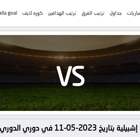
باريات
جداول
ترتيب الفرق
ترتيب الهدافين
كوره لايف
alla goal
VS
 في دوري الدوري الأوروبي