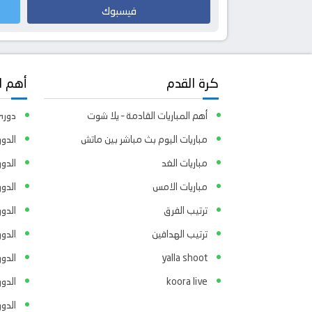
فيسبوك
كرة القدم
أهم ا
أهم المباريات القادمة – يلا شوت
دوري 
مباريات اليوم بث مباشر بين ماتش
الدور
مباريات الغد
الدو
مباريات الامس
الدو
ترتيب الفرق
الدو
ترتيب الهدافين
الدور
yalla shoot
الدور
koora live
الدو
الدو