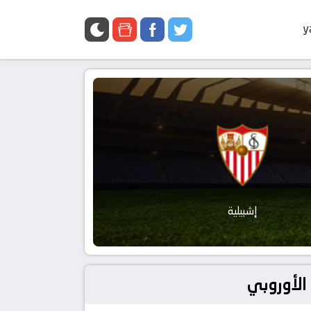
y
إشبيلية