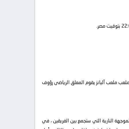
beIN Sports 1 HD Premi ويتم إستضافة المباراه في ملعب ملعب آليانز يقوم المعلق الرياضى رؤوف
وجهة النارية التي ستجمع بين الفريقين ، في