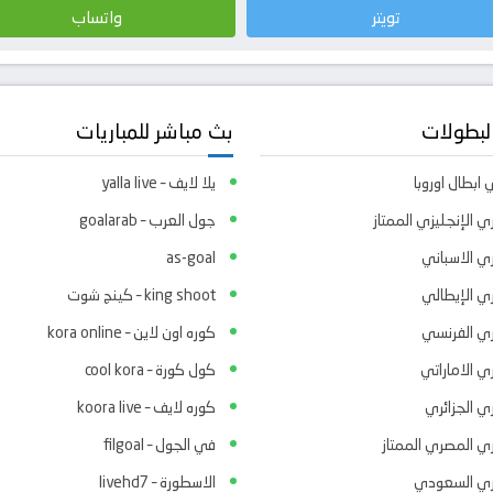
تويتر
واتساب
لبطولات
بث مباشر للمباريات
ابطال اوروبا
يلا لايف – yalla live
ي الإنجليزي الممتاز
جول العرب – goalarab
ري الاسباني
as-goal
ري الإيطالي
king shoot – كينج شوت
ري الفرنسي
كوره اون لاين – kora online
ي الاماراتي
كول كورة – cool kora
ي الجزائري
كوره لايف – koora live
ري المصري الممتاز
في الجول – filgoal
ري السعودي
الاسطورة – livehd7