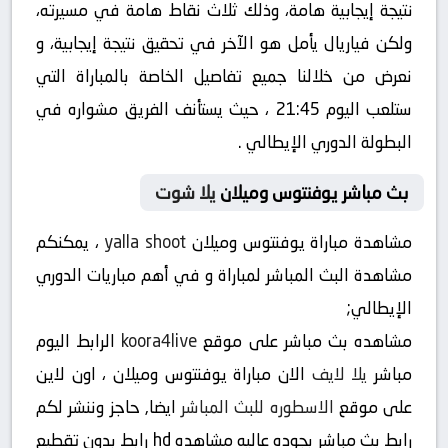
نتيجة إيجابية هامة، وذلك ثلاث نقاط هامة في مسيرته،
ولكن فياريال يأمل هو الآخر في تحقيق نتيجة إيجابية، و
نعرض من خلالنا جميع تفاصيل الخاصة بالمباراة التي
ستلعب اليوم 21:45 ، حيث يستأنف الفريق مشواره في
البطولة الدوري الإيطالي .
بث مباشر يوفنتوس وميلان
يلا شوت
مشاهدة مباراة يوفنتوس وميلان
yalla shoot
، يمكنكم
مشاهدة البث المباشر لمباراة و في أهم مباريات الدوري
الإيطالي;
مشاهده بث مباشر على موقع
koora4live
الرابط اليوم
مباشر
يلا لايف
الان مباراة يوفنتوس وميلان ، اون لاين
على موقع
الاسطوره للبث المباشر
ايضا, حاجز وننشر لكم
رابط بث مباشر بجوده عاليه مشاهده hd رابط بدون تقطيع