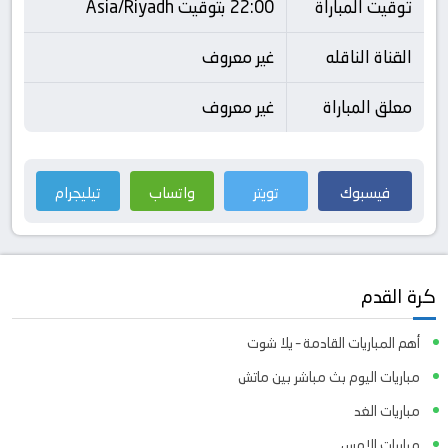
توقيت المباراة
22:00 بتوقيت Asia/Riyadh
القناة الناقله
غير معروف
معلق المباراة
غير معروف
فيسبوك
تويتر
واتساب
تيليجرام
كرة القدم
أهم المباريات القادمة – يلا شوت
مباريات اليوم بث مباشر بين ماتش
مباريات الغد
مباريات الامس