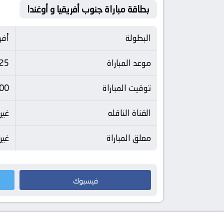
بطاقة مباراة جنوب أفريقيا و أوغندا
البطولة
أفر
موعد المباراة
25
توقيت المباراة
20:00 بتوق
القناة الناقله
غير
معلق المباراة
غير
فيسبوك