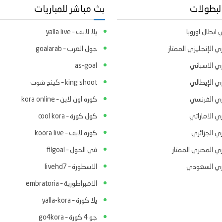
لبطولات
بث مباشر للمباريات
ابطال اوروبا
يلا لايف – yalla live
ي الإنجليزي الممتاز
جول العرب – goalarab
ري الاسباني
as-goal
ري الإيطالي
king shoot – كينج شوت
ري الفرنسي
كوره اون لاين – kora online
ي الاماراتي
كول كورة – cool kora
ي الجزائري
كوره لايف – koora live
ري المصري الممتاز
في الجول – filgoal
ري السعودي
الاسطورة – livehd7
الامبراطورية – embratoria
يلا كورة – yalla-kora
جو 4 كورة – go4kora