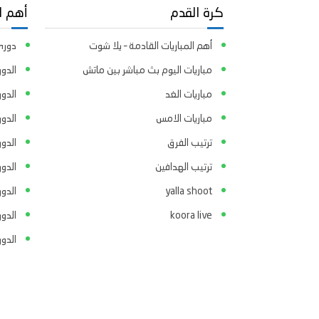
كرة القدم
أهم ا
أهم المباريات القادمة – يلا شوت
دوري 
مباريات اليوم بث مباشر بين ماتش
الدور
مباريات الغد
الدو
مباريات الامس
الدو
ترتيب الفرق
الدو
ترتيب الهدافين
الدور
yalla shoot
الدور
koora live
الدو
الدو