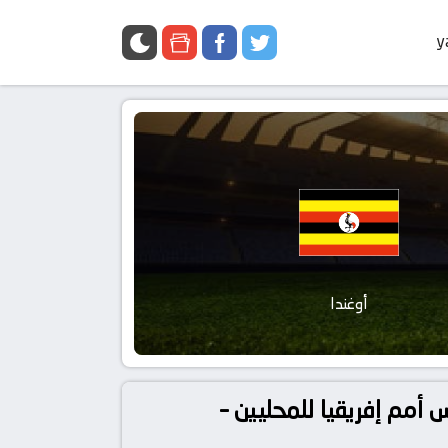
y
أوغندا
-08-18 في دوري أفريقيا, كأس أمم إفريقيا للمحليين –