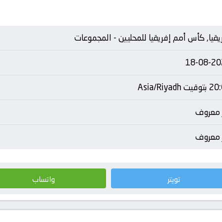
يقيا, كأس أمم إفريقيا للمحليين - المجموعات
18-08-20
يت Asia/Riyadh
 معروف
 معروف
تويتر
واتساب